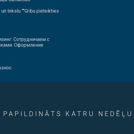
n tekstu ""Gribu pieteikties
зинг. Сотрудничаем с
нками. Оформление
знос.
 PAPILDINĀTS KATRU NEDĒĻU