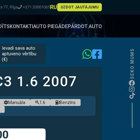
RU
 77, Rīga
+371 20001065
UZDOT JAUTĀJUMU
DĪTS
KONTAKTI
AUTO PIEGĀDE
PĀRDOT AUTO
Ievadi sava auto
SEKO MUMS
aptuveno vērtību
(€)
 C3
1.6
2007
PIEEJAMS
NANSĒJUMS
RMĀS IEMAKSAS
Manuāla
1.6
Benzīns
adarbībā ar
00