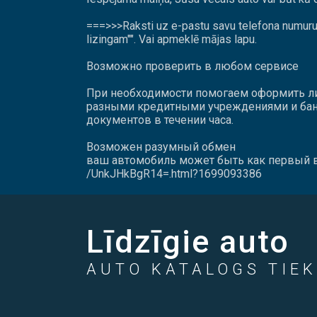
===>>>Raksti uz e-pastu savu telefona numuru u
lizingam"". Vai apmeklē mājas lapu.
Возможно проверить в любом сервисе
При необходимости помогаем оформить ли
разными кредитными учреждениями и ба
документов в течении часа.
Возможен разумный обмен
ваш автомобиль может быть как первый в
/UnkJHkBgR14=.html?1699093386
Līdzīgie auto
AUTO KATALOGS TIEK