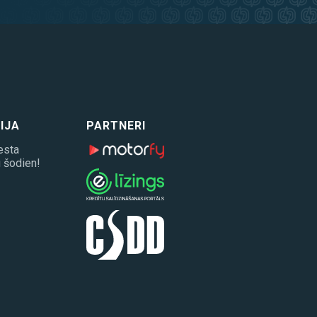
IJA
PARTNERI
esta
 šodien!