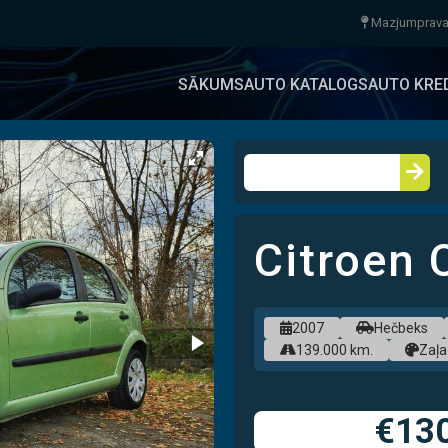
Mazjumpravas
SĀKUMS
AUTO KATALOGS
AUTO KRE
Citroen
FI
BEZ PI
2007
Hečbeks
139.000 km.
Zaļa
s
€13