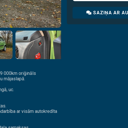
SAZIŅA AR A
39 000km oriģināls
u mājaslapā.
gā, uc.
tas.
adarbība ar visām autokredīta
 daļa samaksas.