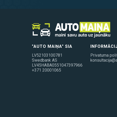
"AUTO MAIŅA" SIA
INFORMĀCI
LV52103100781
Privatuma poli
Swedbank AS
konsultacija@a
LV45HABA0551047397966
+371 20001065