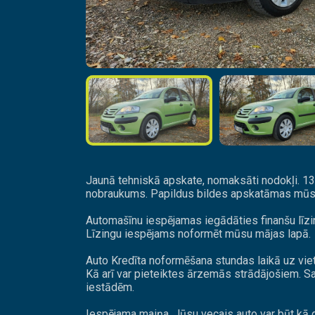
Jaunā tehniskā apskate, nomaksāti nodokļi. 1
nobraukums. Papildus bildes apskatāmas mūs
Automašīnu iespējamas iegādāties finanšu līzin
Līzingu iespējams noformēt mūsu mājas lapā.
Auto Kredīta noformēšana stundas laikā uz vie
Kā arī var pieteiktes ārzemās strādājošiem. S
iestādēm.
Iespējama maiņa, Jūsu vecais auto var būt kā