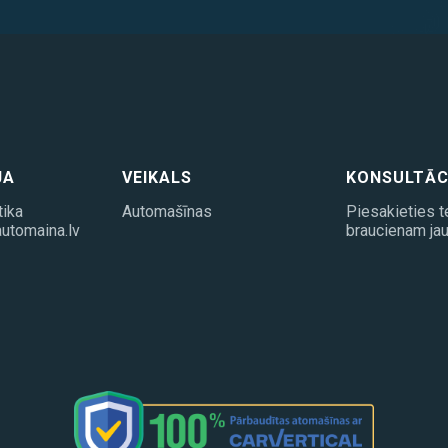
JA
VEIKALS
KONSULTĀC
tika
Automašīnas
Piesakieties t
utomaina.lv
braucienam jau