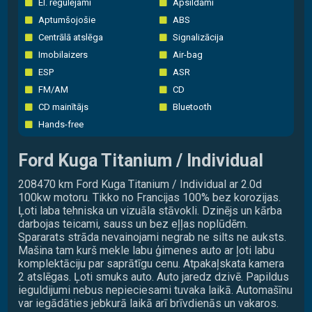
El. regulējami
Apsildāmi
Aptumšojošie
ABS
Centrālā atslēga
Signalizācija
Imobilaizers
Air-bag
ESP
ASR
FM/AM
CD
CD mainītājs
Bluetooth
Hands-free
Ford Kuga Titanium / Individual
208470 km Ford Kuga Titanium / Individual ar 2.0d
100kw motoru. Tikko no Francijas 100% bez korozijas.
Ļoti laba tehniska un vizuāla stāvokli. Dzinējs un kārba
darbojas teicami, sauss un bez eļļas noplūdēm.
Spararats strāda nevainojami negrab ne silts ne auksts.
Mašina tam kurš mekle labu ģimenes auto ar ļoti labu
komplektāciju par saprātīgu cenu. Atpakaļskata kamera
2 atslēgas. Ļoti smuks auto. Auto jaredz dzivē. Papildus
ieguldijumi nebus nepieciesami tuvaka laikā. Automašīnu
var iegādāties jebkurā laikā arī brīvdienās un vakaros.