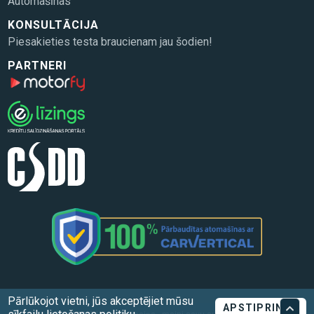
Automašīnas
KONSULTĀCIJA
Piesakieties testa braucienam jau šodien!
PARTNERI
Pārlūkojot vietni, jūs akceptējiet mūsu
APSTIPRINĀT