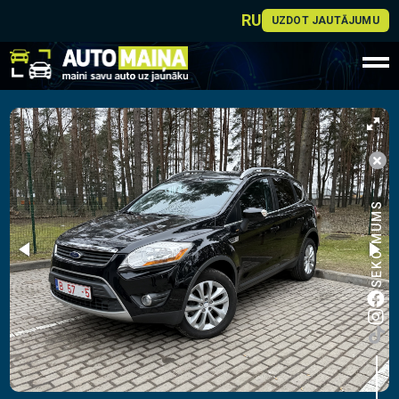
RU
UZDOT JAUTĀJUMU
SEKO MUMS