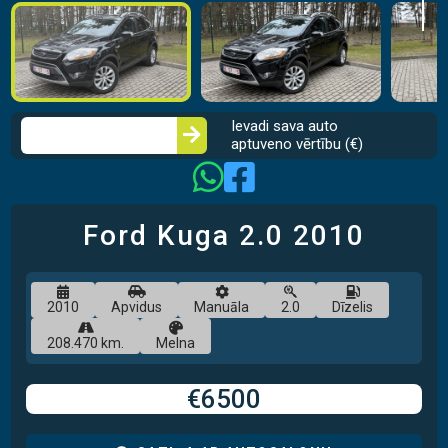
Ievadi sava auto
aptuveno vērtību (€)
Ford Kuga
2.0
2010
2010
Apvidus
Manuāla
2.0
Dīzelis
208.470 km.
Melna
€6500