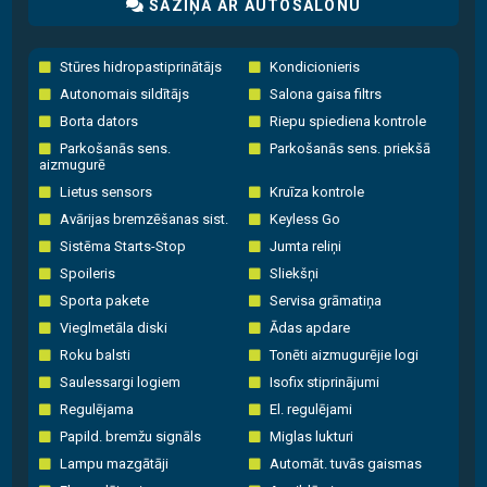
SAZIŅA AR AUTOSALONU
Stūres hidropastiprinātājs
Kondicionieris
Autonomais sildītājs
Salona gaisa filtrs
Borta dators
Riepu spiediena kontrole
Parkošanās sens.
Parkošanās sens. priekšā
aizmugurē
Lietus sensors
Kruīza kontrole
Avārijas bremzēšanas sist.
Keyless Go
Sistēma Starts-Stop
Jumta reliņi
Spoileris
Sliekšņi
Sporta pakete
Servisa grāmatiņa
Vieglmetāla diski
Ādas apdare
Roku balsti
Tonēti aizmugurējie logi
Saulessargi logiem
Isofix stiprinājumi
Regulējama
El. regulējami
Papild. bremžu signāls
Miglas lukturi
Lampu mazgātāji
Automāt. tuvās gaismas