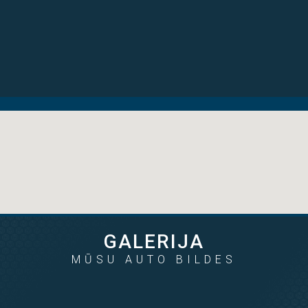
6.190€
8.990€
no 99 € mēn
no 144 € mēn
2014
2.0d
258000
2011
2.0d
161000
GALERIJA
MŪSU AUTO BILDES