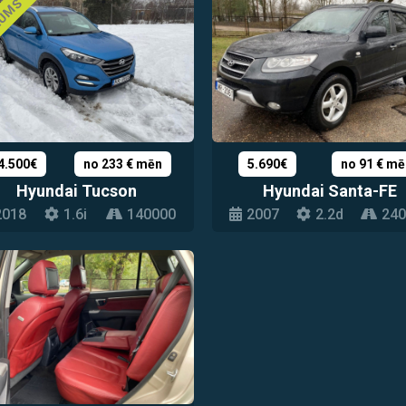
NUMS
4.500€
no 233 € mēn
5.690€
no 91 € mē
Hyundai Tucson
Hyundai Santa-FE
2018
1.6i
140000
2007
2.2d
240