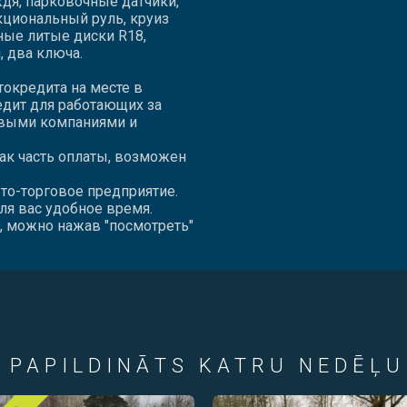
дя, парковочные датчики,
кциональный руль, круиз
ные литые диски R18,
, два ключа.
окредита на месте в
едит для работающих за
овыми компаниями и
ак часть оплаты, возможен
то-торговое предприятие.
ля вас удобное время.
г, можно нажав "посмотреть"
 PAPILDINĀTS KATRU NEDĒĻU