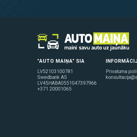
"AUTO MAIŅA" SIA
INFORMĀCI
LV52103100781
Privatuma poli
Swedbank AS
konsultacija@a
LV45HABA0551047397966
+371 20001065