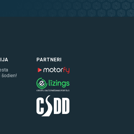
IJA
PARTNERI
esta
 šodien!