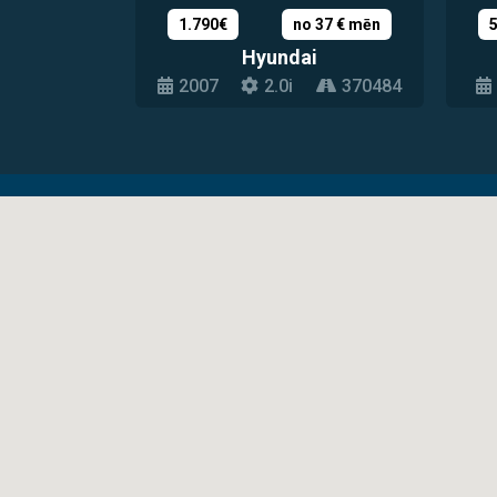
1.790€
no 37 € mēn
Hyundai
2007
2.0i
370484