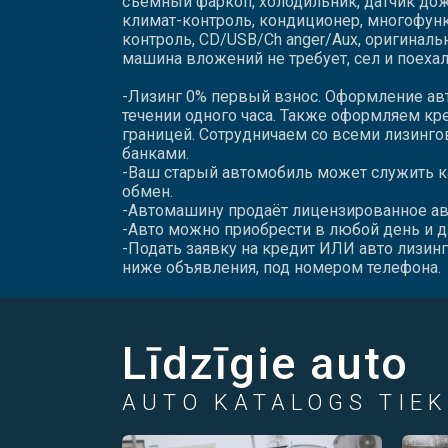
съёмный фаркоп, холодильник, датчик дож
климат-контроль, кондиционер, многофун
контроль, CD/USB/Ch anger/Aux, оригиналь
машина вложений не требует, сел и поехал
-Лизинг 0% первый взнос. Оформление авт
течении одного часа. Также оформляем кр
границей. Сотрудничаем со всеми лизинг
банками.
-Ваш старый автомобиль может служить к
обмен.
-Автомашину продаёт лицензированное ав
-Авто можно приобрести в любой день и д
-Подать заявку на кредит ИЛИ авто лизин
ниже объявления, под номером телефона.
Līdzīgie auto
AUTO KATALOGS TIEK