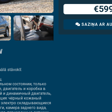
€59
SAZIŅA AR A
W
ālā stāvoklī.
ц.
льном состоянии, только
, двигатель и коробка в
й и динамичный двигатель,
тация: чёрный кожаный
е, электро складывающиеся
ги, камера заднего вида,