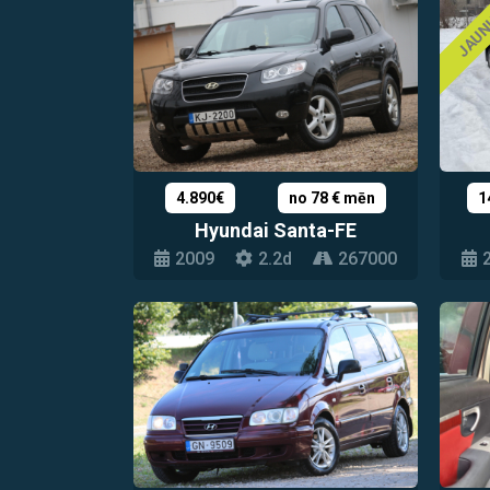
JAU
4.890€
no 78 € mēn
1
Hyundai Santa-FE
2009
2.2d
267000