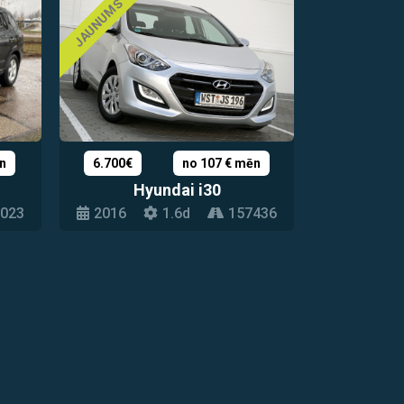
JAUNUMS
n
6.700€
no 107 € mēn
Hyundai i30
023
2016
1.6d
157436