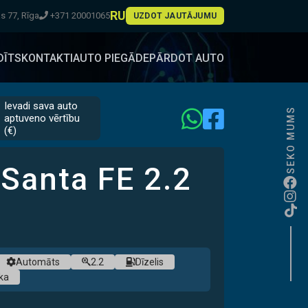
RU
 77, Rīga
+371 20001065
UZDOT JAUTĀJUMU
DĪTS
KONTAKTI
AUTO PIEGĀDE
PĀRDOT AUTO
Ievadi sava auto
SEKO MUMS
aptuveno vērtību
(€)
PIEEJAMS
 Santa FE
2.2
NANSĒJUMS
RMĀS IEMAKSAS
adarbībā ar
Automāts
2.2
Dīzelis
ka