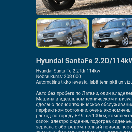
Hyundai SantaFe 2.2D/114k
Hyundai Santa Fe 2.2Tdi 114kw
Nobraukums: 208 000.
Automašīna tikko ievesta, labā tehniskā un vizu
Авто без пробега по Латвии, один владеле
Машина в идеальном техническом и визуа
сделано полное техническое обслуживание
перфектном состоянии, очень экономичны
расход по городу 8-9л на 100км, комплек
салон, электро сидения, подогрев сидень
зеркала с обогревом, полный привод, поро