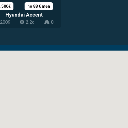
5.500€
no 88 € mēn
Hyundai Accent
2009
2.2d
0