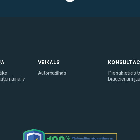
JA
VEIKALS
KONSULTĀC
tika
Automašīnas
Piesakieties t
utomaina.lv
braucienam jau