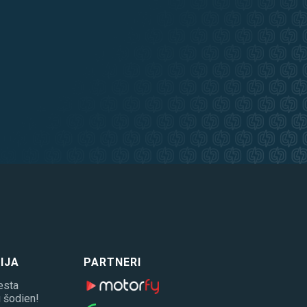
IJA
PARTNERI
esta
 šodien!