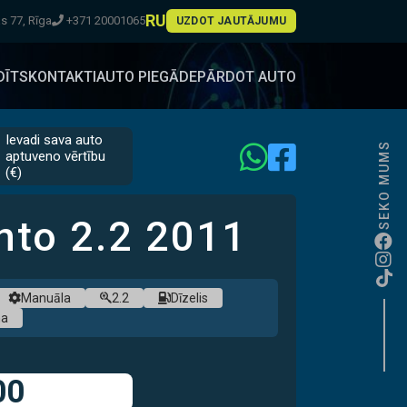
RU
 77, Rīga
+371 20001065
UZDOT JAUTĀJUMU
DĪTS
KONTAKTI
AUTO PIEGĀDE
PĀRDOT AUTO
Ievadi sava auto
SEKO MUMS
PIEEJAMS
aptuveno vērtību
(€)
NANSĒJUMS
RMĀS IEMAKSAS
ento
2.2
2011
adarbībā ar
Manuāla
2.2
Dīzelis
na
00