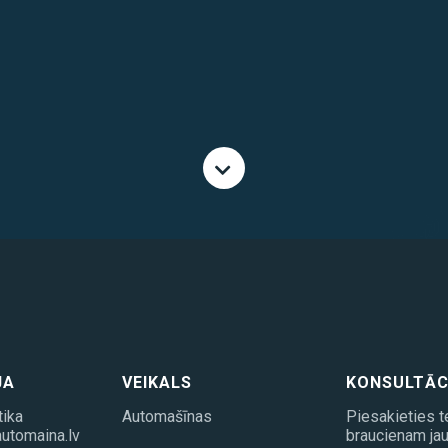
JA
VEIKALS
KONSULTĀC
tika
Automašīnas
Piesakieties t
utomaina.lv
braucienam jau