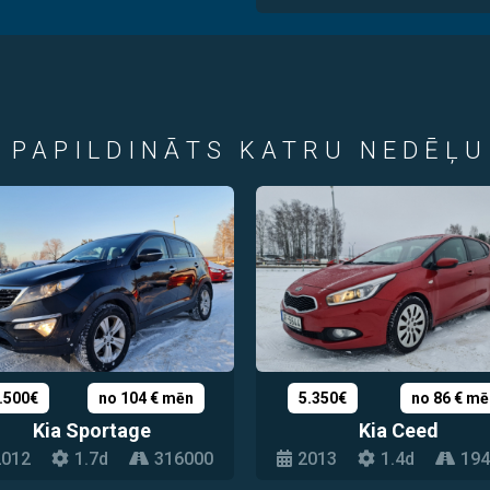
 PAPILDINĀTS KATRU NEDĒĻU
.500€
no 104 € mēn
5.350€
no 86 € mē
Kia Sportage
Kia Ceed
2012
1.7d
316000
2013
1.4d
194