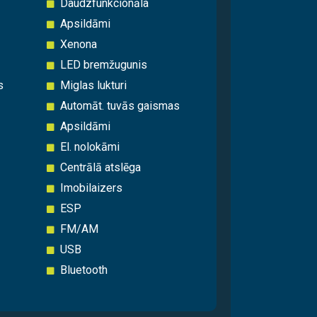
Daudzfunkcionāla
Apsildāmi
Xenona
LED bremžugunis
s
Miglas lukturi
Automāt. tuvās gaismas
Apsildāmi
El. nolokāmi
Centrālā atslēga
Imobilaizers
ESP
FM/AM
USB
Bluetooth