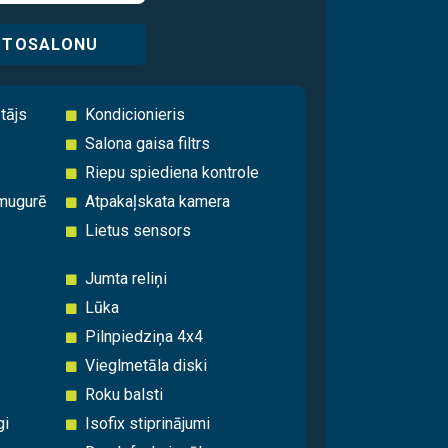
UTOSALONU
tājs
Kondicionieris
Salona gaisa filtrs
Riepu spiediena kontrole
mugurē
Atpakaļskata kamera
Lietus sensors
Jumta reliņi
Lūka
Pilnpiedziņa 4x4
Vieglmetāla diski
Roku balsti
gi
Isofix stiprinājumi