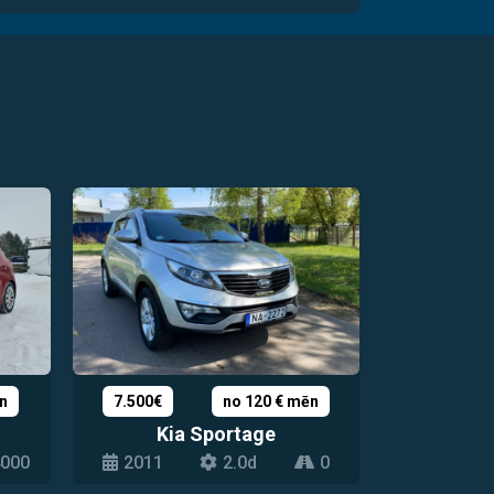
n
7.500€
no 120 € mēn
Kia Sportage
000
2011
2.0d
0