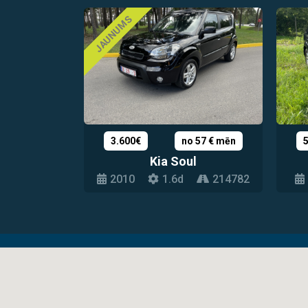
JAUNUMS
3.600€
no 57 € mēn
Kia Soul
2010
1.6d
214782