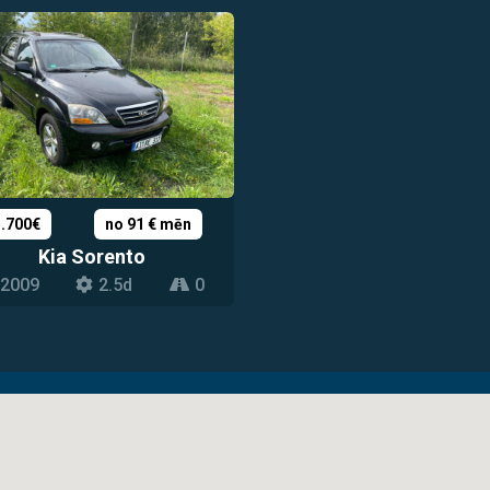
5.700€
no 91 € mēn
Kia Sorento
2009
2.5d
0