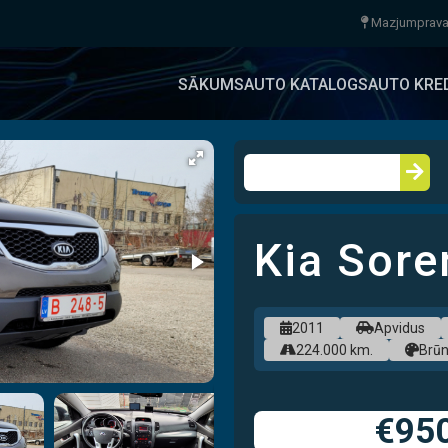
Mazjumpravas
SĀKUMS
AUTO KATALOGS
AUTO KRE
FI
BEZ PI
Kia Sor
s
2011
Apvidus
224.000 km.
Brū
€95