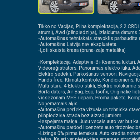
Tikko no Vacijas, Pilna komplektacija, 2.2 CR
atrumi), Awd (pilnpiedziņa), Izlaiduma datums 
-Automašinas tehniskais stavoklis parbaudits 
-Automašina Latvija nav ekspluateta.
-Ļoti skaista krasa (bruna-zaļa metalika).
-Komplektacija: Adaptivie-Bi-Ksenona lukturi, 
Videoreģistrators, Panoramas elektro luka, Ad
Elektro sedekļi, Parkošanas sensori, Navigacija
Hands free, Klimata kontrole, Kondicionieris, K
Multi sture, 4 Elektro stikli, Elektro nolokami
Borta dators, Air Bag, Esp, Isofix, Oriģinalie lie
vissezonam M+S riepam, Hroma pakete, Komplek
Noņemamais aķis.
-Automašina perfekta vizuala un tehniska stavo
pilnpiedziņa strada bez aizradijumiem.
-Iespejama maiņa. Jusu vecais auto var but ka
-Automašinu pardod licenzets auto tirdzniec
-Lizings 0% pirma iemaksa. Auto kredita nofor
vietas. Ka ari var pieteikties arzemes stradaj