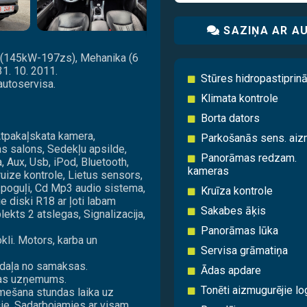
SAZIŅA AR A
Di (145kW-197zs), Mehanika (6
31. 10. 2011.
Stūres hidropastiprinā
autoservisa.
Klimata kontrole
Borta dators
Atpakaļskata kamera,
Parkošanās sens. aiz
as salons, Sedekļu apsilde,
Panorāmas redzam.
, Aux, Usb, iPod, Bluetooth,
kameras
ruize kontrole, Lietus sensors,
e spoguļi, Cd Mp3 audio sistema,
Kruīza kontrole
tie diski R18 ar ļoti labam
Sakabes āķis
ts 2 atslegas, Signalizacija,
Panorāmas lūka
kli. Motors, karba un
Servisa grāmatiņa
 daļa no samaksas.
Ādas apdare
ibas uzņemums.
Tonēti aizmugurējie lo
mešana stundas laika uz
ošie. Sadarbojamies ar visam