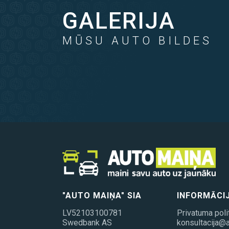
GALERIJA
MŪSU AUTO BILDES
"AUTO MAIŅA" SIA
INFORMĀCI
LV52103100781
Privatuma poli
Swedbank AS
konsultacija@a