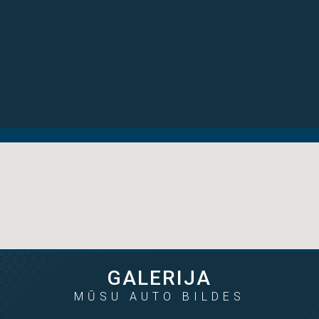
7.200€
6.900€
no 115 € mēn
no 111 € mēn
2014
1.5d
133900
2013
1.5d
157501
GALERIJA
MŪSU AUTO BILDES