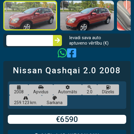
Ievadi sava auto
aptuveno vērtību (€)
Nissan Qashqai
2.0
2008
2008
Apvidus
Automāts
2.0
Dīzelis
259.123 km.
Sarkana
€6590