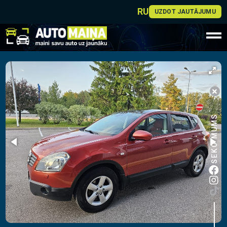
RU
UZDOT JAUTĀJUMU
SEKO MUMS