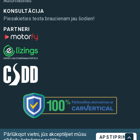
Automašīnas
KONSULTĀCIJA
Piesakieties testa braucienam jau šodien!
PARTNERI
Pārlūkojot vietni, jūs akceptējiet mūsu
APSTIPRINĀT