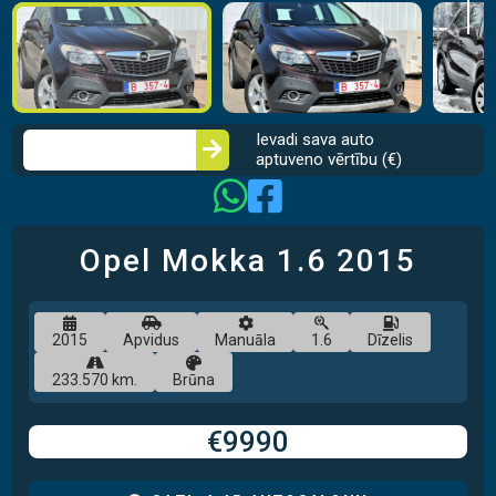
Ievadi sava auto
aptuveno vērtību (€)
Opel Mokka
1.6
2015
2015
Apvidus
Manuāla
1.6
Dīzelis
233.570 km.
Brūna
€9990