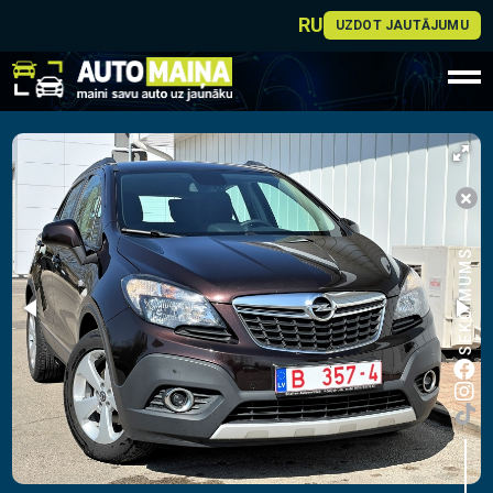
RU
UZDOT JAUTĀJUMU
SEKO MUMS