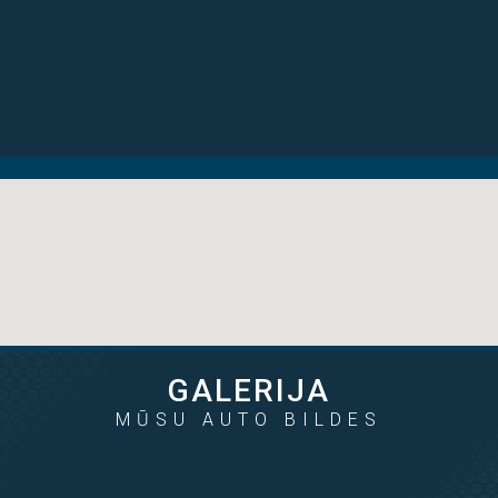
7.790€
6.950€
no 125 € mēn
no 111 € mēn
2013
2.0d
225000
2013
1.4i/g
247122
GALERIJA
MŪSU AUTO BILDES