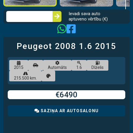
Ievadi sava auto
aptuveno vērtību (€)
Peugeot 2008
1.6
2015
2015
Automāts
1.6
Dīzelis
215.500 km.
€6490
SAZIŅA AR AUTOSALONU