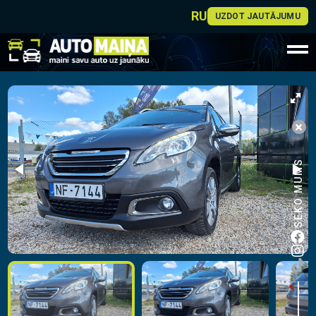
RU
UZDOT JAUTĀJUMU
SEKO MUMS