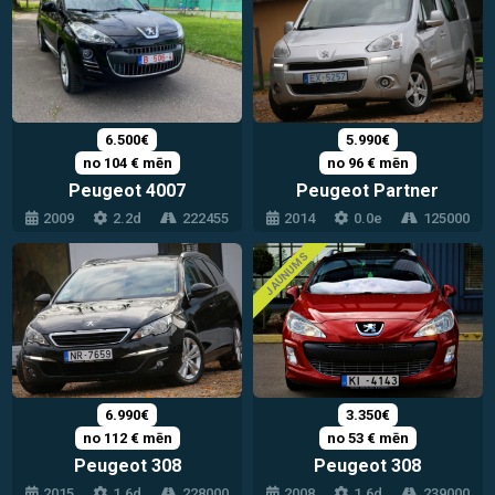
6.500€
5.990€
no 104 € mēn
no 96 € mēn
Peugeot 4007
Peugeot Partner
2009
2.2d
222455
2014
0.0e
125000
JAUNUMS
6.990€
3.350€
no 112 € mēn
no 53 € mēn
Peugeot 308
Peugeot 308
2015
1.6d
228000
2008
1.6d
239000