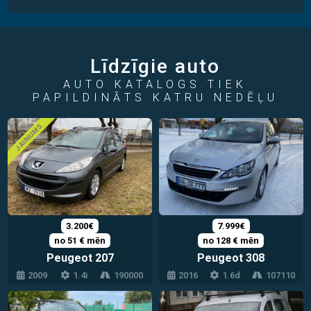
Līdzīgie auto
AUTO KATALOGS TIEK
PAPILDINĀTS KATRU NEDĒĻU
JAUNUMS
3.200€
7.999€
no 51 € mēn
no 128 € mēn
Peugeot 207
Peugeot 308
2009
1.4i
190000
2016
1.6d
107110