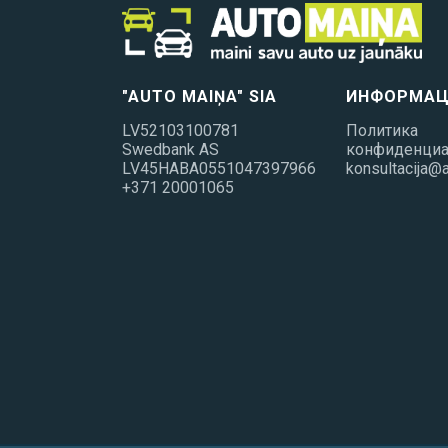
"AUTO MAIŅA" SIA
ИНФОРМАЦ
LV52103100781
Политика
Swedbank AS
конфиденциа
LV45HABA0551047397966
konsultacija@a
+371 20001065