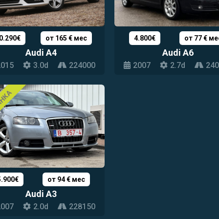
0.290€
от 165 € мес
4.800€
от 77 € ме
Audi A4
Audi A6
2015
3.0d
224000
2007
2.7d
240
ИНКА
5.900€
от 94 € мес
Audi A3
2007
2.0d
228150