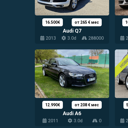
16.500€
от 265 € мес
1
Audi Q7
2013
3.0d
288000
НОВ
12.990€
от 208 € мес
Audi A6
2011
3.0d
0