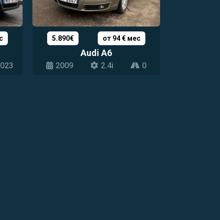
с
5.890€
от 94 € мес
Audi A6
023
2009
2.4i
0