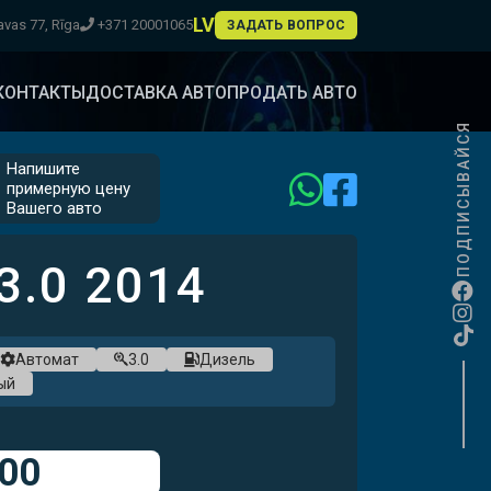
LV
vas 77, Rīga
+371 20001065
ЗАДАТЬ ВОПРОС
КОНТАКТЫ
ДОСТАВКА АВТО
ПРОДАТЬ АВТО
ПОДПИСЫВАЙСЯ
Напишите
примерную цену
Вашего авто
ОСТУПНО
НСИРОВАНИЕ
3.0
2014
ЕРВОГО ВЗНОСА
рудничестве с
Автомат
3.0
Дизель
ый
00